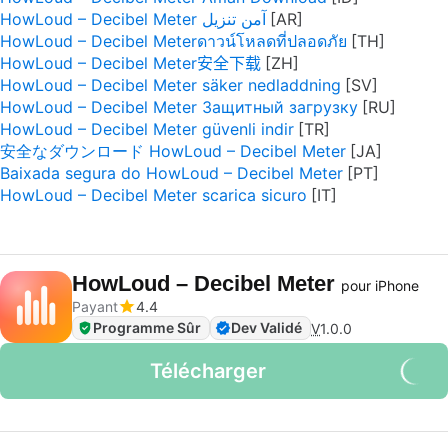
HowLoud – Decibel Meter آمن تنزيل
HowLoud – Decibel Meterดาวน์โหลดที่ปลอดภัย
HowLoud – Decibel Meter安全下载
HowLoud – Decibel Meter säker nedladdning
HowLoud – Decibel Meter Защитный загрузку
HowLoud – Decibel Meter güvenli indir
安全なダウンロード HowLoud – Decibel Meter
Baixada segura do HowLoud – Decibel Meter
HowLoud – Decibel Meter scarica sicuro
HowLoud – Decibel Meter
pour iPhone
Payant
4.4
Programme Sûr
Dev Validé
V
1.0.0
Télécharger